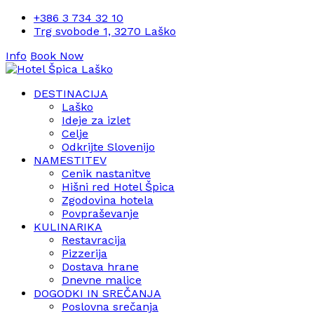
+386 3 734 32 10
Trg svobode 1, 3270 Laško
Info
Book Now
DESTINACIJA
Laško
Ideje za izlet
Celje
Odkrijte Slovenijo
NAMESTITEV
Cenik nastanitve
Hišni red Hotel Špica
Zgodovina hotela
Povpraševanje
KULINARIKA
Restavracija
Pizzerija
Dostava hrane
Dnevne malice
DOGODKI IN SREČANJA
Poslovna srečanja