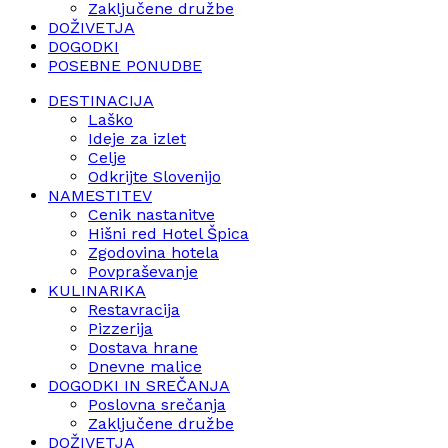
Zaključene družbe
DOŽIVETJA
DOGODKI
POSEBNE PONUDBE
DESTINACIJA
Laško
Ideje za izlet
Celje
Odkrijte Slovenijo
NAMESTITEV
Cenik nastanitve
Hišni red Hotel Špica
Zgodovina hotela
Povpraševanje
KULINARIKA
Restavracija
Pizzerija
Dostava hrane
Dnevne malice
DOGODKI IN SREČANJA
Poslovna srečanja
Zaključene družbe
DOŽIVETJA