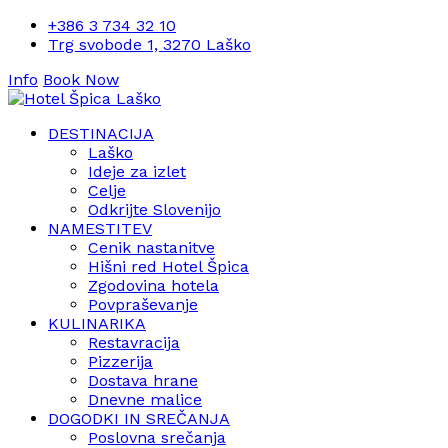
+386 3 734 32 10
Trg svobode 1, 3270 Laško
Info
Book Now
DESTINACIJA
Laško
Ideje za izlet
Celje
Odkrijte Slovenijo
NAMESTITEV
Cenik nastanitve
Hišni red Hotel Špica
Zgodovina hotela
Povpraševanje
KULINARIKA
Restavracija
Pizzerija
Dostava hrane
Dnevne malice
DOGODKI IN SREČANJA
Poslovna srečanja