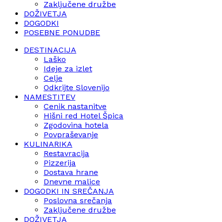
Zaključene družbe
DOŽIVETJA
DOGODKI
POSEBNE PONUDBE
DESTINACIJA
Laško
Ideje za izlet
Celje
Odkrijte Slovenijo
NAMESTITEV
Cenik nastanitve
Hišni red Hotel Špica
Zgodovina hotela
Povpraševanje
KULINARIKA
Restavracija
Pizzerija
Dostava hrane
Dnevne malice
DOGODKI IN SREČANJA
Poslovna srečanja
Zaključene družbe
DOŽIVETJA