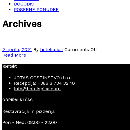
DOGODKI
POSEBNE PONUDBE
Archives
2 aprila, 2021
By
hotelspica
Comments Off
Read More
Kontakt
JOTAS GOSTINSTVO d.o.o.
Recepcija: +386 3 734 32 10
info@hotelspica.com
ODPIRALNI ČAS
Restavracija in pizzerija
Pon - Ned: 08:00 - 22:00