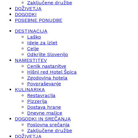
Zaključene družbe
DOŽIVETJA
DOGODKI
POSEBNE PONUDBE
DESTINACIJA
Laško
Ideje za izlet
Celje
Odkrijte Slovenijo
NAMESTITEV
Cenik nastanitve
Hišni red Hotel Špica
Zgodovina hotela
Povpraševanje
KULINARIKA
Restavracija
Pizzerija
Dostava hrane
Dnevne malice
DOGODKI IN SREČANJA
Poslovna srečanja
Zaključene družbe
DOŽIVETJA