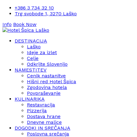
+386 3 734 32 10
Trg svobode 1, 3270 Laško
Info
Book Now
DESTINACIJA
Laško
Ideje za izlet
Celje
Odkrijte Slovenijo
NAMESTITEV
Cenik nastanitve
Hišni red Hotel Špica
Zgodovina hotela
Povpraševanje
KULINARIKA
Restavracija
Pizzerija
Dostava hrane
Dnevne malice
DOGODKI IN SREČANJA
Poslovna srečanja