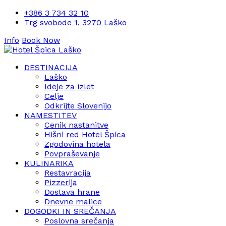
+386 3 734 32 10
Trg svobode 1, 3270 Laško
Info
Book Now
DESTINACIJA
Laško
Ideje za izlet
Celje
Odkrijte Slovenijo
NAMESTITEV
Cenik nastanitve
Hišni red Hotel Špica
Zgodovina hotela
Povpraševanje
KULINARIKA
Restavracija
Pizzerija
Dostava hrane
Dnevne malice
DOGODKI IN SREČANJA
Poslovna srečanja