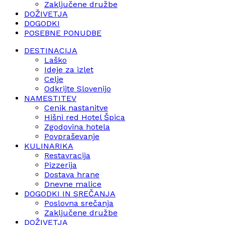
Zaključene družbe
DOŽIVETJA
DOGODKI
POSEBNE PONUDBE
DESTINACIJA
Laško
Ideje za izlet
Celje
Odkrijte Slovenijo
NAMESTITEV
Cenik nastanitve
Hišni red Hotel Špica
Zgodovina hotela
Povpraševanje
KULINARIKA
Restavracija
Pizzerija
Dostava hrane
Dnevne malice
DOGODKI IN SREČANJA
Poslovna srečanja
Zaključene družbe
DOŽIVETJA