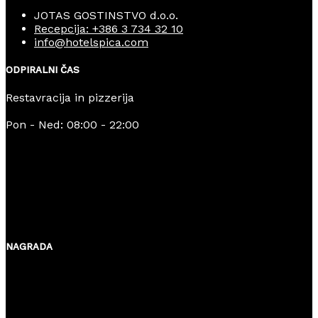
JOTAS GOSTINSTVO d.o.o.
Recepcija: +386 3 734 32 10
info@hotelspica.com
ODPIRALNI ČAS
Restavracija in pizzerija
Pon - Ned: 08:00 - 22:00
NAGRADA
© 2024 Hotel Spica All Rights Reserved Made with ♡ by
Oliver.ST