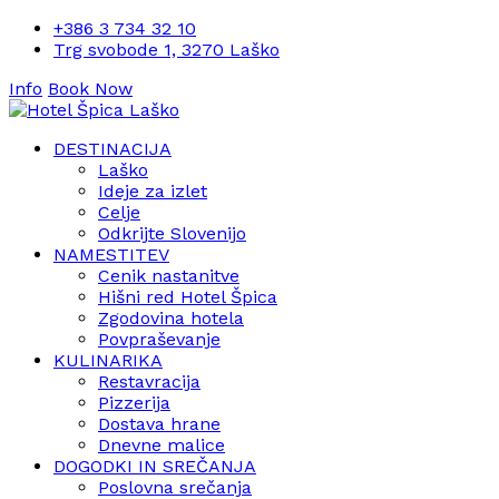
+386 3 734 32 10
Trg svobode 1, 3270 Laško
Info
Book Now
DESTINACIJA
Laško
Ideje za izlet
Celje
Odkrijte Slovenijo
NAMESTITEV
Cenik nastanitve
Hišni red Hotel Špica
Zgodovina hotela
Povpraševanje
KULINARIKA
Restavracija
Pizzerija
Dostava hrane
Dnevne malice
DOGODKI IN SREČANJA
Poslovna srečanja