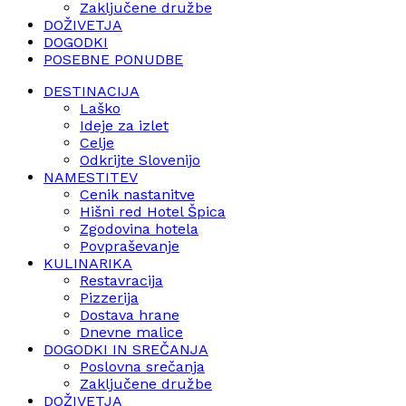
Zaključene družbe
DOŽIVETJA
DOGODKI
POSEBNE PONUDBE
DESTINACIJA
Laško
Ideje za izlet
Celje
Odkrijte Slovenijo
NAMESTITEV
Cenik nastanitve
Hišni red Hotel Špica
Zgodovina hotela
Povpraševanje
KULINARIKA
Restavracija
Pizzerija
Dostava hrane
Dnevne malice
DOGODKI IN SREČANJA
Poslovna srečanja
Zaključene družbe
DOŽIVETJA