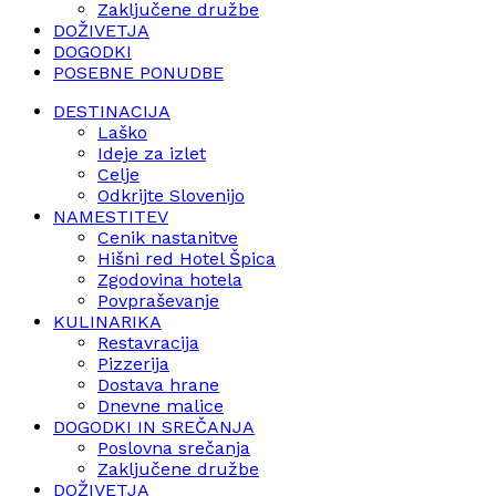
Zaključene družbe
DOŽIVETJA
DOGODKI
POSEBNE PONUDBE
DESTINACIJA
Laško
Ideje za izlet
Celje
Odkrijte Slovenijo
NAMESTITEV
Cenik nastanitve
Hišni red Hotel Špica
Zgodovina hotela
Povpraševanje
KULINARIKA
Restavracija
Pizzerija
Dostava hrane
Dnevne malice
DOGODKI IN SREČANJA
Poslovna srečanja
Zaključene družbe
DOŽIVETJA