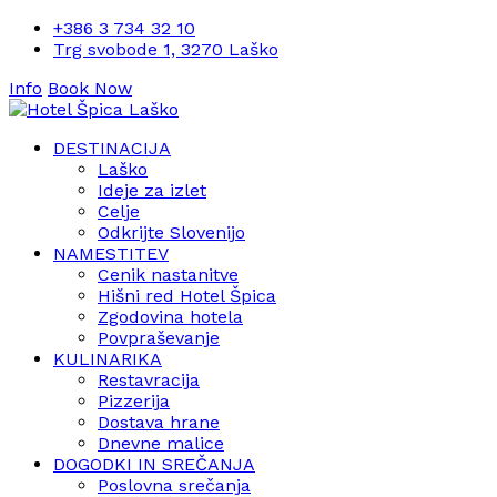
+386 3 734 32 10
Trg svobode 1, 3270 Laško
Info
Book Now
DESTINACIJA
Laško
Ideje za izlet
Celje
Odkrijte Slovenijo
NAMESTITEV
Cenik nastanitve
Hišni red Hotel Špica
Zgodovina hotela
Povpraševanje
KULINARIKA
Restavracija
Pizzerija
Dostava hrane
Dnevne malice
DOGODKI IN SREČANJA
Poslovna srečanja