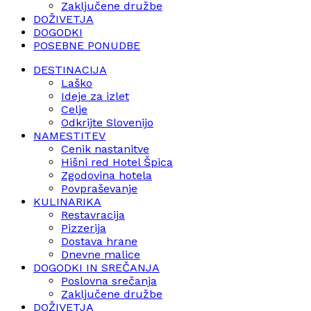
Zaključene družbe
DOŽIVETJA
DOGODKI
POSEBNE PONUDBE
DESTINACIJA
Laško
Ideje za izlet
Celje
Odkrijte Slovenijo
NAMESTITEV
Cenik nastanitve
Hišni red Hotel Špica
Zgodovina hotela
Povpraševanje
KULINARIKA
Restavracija
Pizzerija
Dostava hrane
Dnevne malice
DOGODKI IN SREČANJA
Poslovna srečanja
Zaključene družbe
DOŽIVETJA