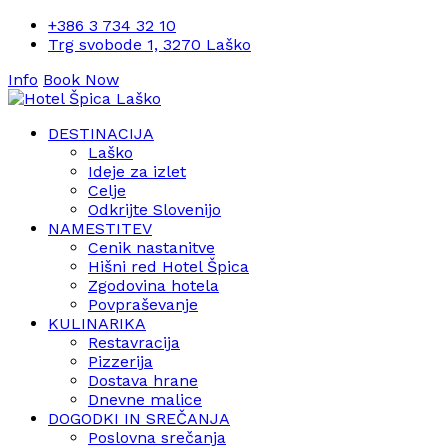
+386 3 734 32 10
Trg svobode 1, 3270 Laško
Info
Book Now
DESTINACIJA
Laško
Ideje za izlet
Celje
Odkrijte Slovenijo
NAMESTITEV
Cenik nastanitve
Hišni red Hotel Špica
Zgodovina hotela
Povpraševanje
KULINARIKA
Restavracija
Pizzerija
Dostava hrane
Dnevne malice
DOGODKI IN SREČANJA
Poslovna srečanja