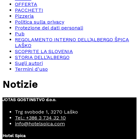
OFFERTA
PACCHETTI
Pizzeria
Politica sulla privacy
Protezione dei dati personali
Pub
REGOLAMENTO INTERNO DELL’ALBERGO ŠPICA
LAŠKO
SCOPRITE LA SLOVENIA
STORIA DELL’ALBERGO
Sugli autori
Termini d’uso
Notizie
JOTAS GOSTINSTVO d.o.o.
Trg svobode 1, 3270 Laško
Tel.: +386 3 734 32 10
info@hotelspica.com
Hotel Spica