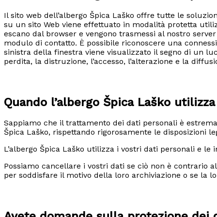
Il sito web dell’albergo Špica Laško offre tutte le soluzi
su un sito Web viene effettuato in modalità protetta util
escano dal browser e vengono trasmessi al nostro server i
modulo di contatto. È possibile riconoscere una connessio
sinistra della finestra viene visualizzato il segno di un l
perdita, la distruzione, l’accesso, l’alterazione e la diffu
Quando l’albergo Špica Laško utilizza
Sappiamo che il trattamento dei dati personali è estremam
Špica Laško, rispettando rigorosamente le disposizioni leg
L’albergo Špica Laško utilizza i vostri dati personali e le
Possiamo cancellare i vostri dati se ciò non è contrario a
per soddisfare il motivo della loro archiviazione o se la lo
Avete domande sulla protezione dei 