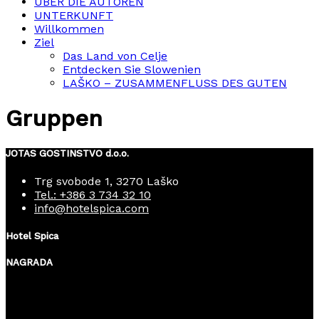
ÜBER DIE AUTOREN
UNTERKUNFT
Willkommen
Ziel
Das Land von Celje
Entdecken Sie Slowenien
LAŠKO – ZUSAMMENFLUSS DES GUTEN
Gruppen
JOTAS GOSTINSTVO d.o.o.
Trg svobode 1, 3270 Laško
Tel.: +386 3 734 32 10
info@hotelspica.com
Hotel Spica
NAGRADA
© 2024 Hotel Spica All Rights Reserved Made with ♡ by