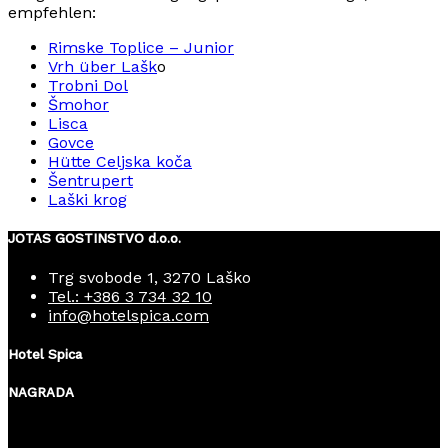
empfehlen:
Rimske Toplice – Junior
Vrh über Lašk
o
Trobni Dol
Šmohor
Lisca
Govce
Hütte Celjska koča
Šentrupert
Laški krog
JOTAS GOSTINSTVO d.o.o.
Trg svobode 1, 3270 Laško
Tel.: +386 3 734 32 10
info@hotelspica.com
Hotel Spica
NAGRADA