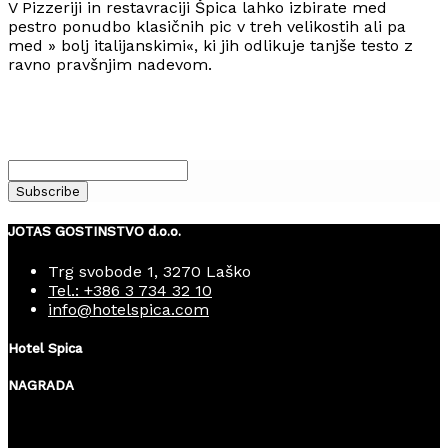
V Pizzeriji in restavraciji Špica lahko izbirate med
pestro ponudbo klasičnih pic v treh velikostih ali pa
med » bolj italijanskimi«, ki jih odlikuje tanjše testo z
ravno pravšnjim nadevom.
JOTAS GOSTINSTVO d.o.o.
Trg svobode 1, 3270 Laško
Tel.: +386 3 734 32 10
info@hotelspica.com
Hotel Spica
NAGRADA