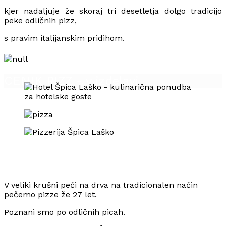
kjer nadaljuje že skoraj tri desetletja dolgo tradicijo
peke odličnih pizz,
s pravim italijanskim pridihom.
CENIK PIZZ - v izdelavi
V veliki krušni peči na drva na tradicionalen način
pečemo pizze že 27 let.
Poznani smo po odličnih picah.