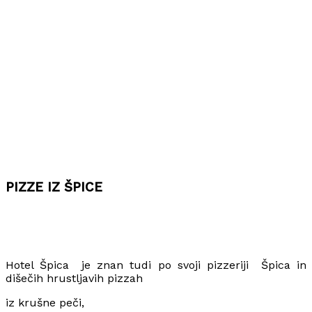
PIZZE IZ ŠPICE
Hotel Špica je znan tudi po svoji pizzeriji Špica in
dišečih hrustljavih pizzah
iz krušne peči,