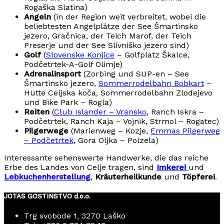
Rogaška Slatina)
Angeln
(in der Region weit verbreitet, wobei die
beliebtesten Angelplätze der See Šmartinsko
jezero, Gračnica, der Teich Marof, der Teich
Preserje und der See Slivniško jezero sind)
Golf
(
Slovenske Konjice
– Golfplatz Škalce,
Podčetrtek-A-Golf Olimje)
Adrenalinsport
(Zorbing und SUP-en – See
Šmartinsko jezero,
Sommerrodelbahn Bobkart
–
Hütte Celjska koča, Sommerrodelbahn Zlodejevo
und Bike Park – Rogla)
Reiten
(
Club Islander – Vransko
, Ranch Iskra –
Podčetrtek, Ranch Kaja – Vojnik, Strmol – Rogatec)
Pilgerwege
(Marienweg – Kozje,
Emmas Pilgerweg
– Podčetrtek
, Gora Oljka – Polzela)
Interessante sehenswerte Handwerke, die das reiche
Erbe des Landes von Celje tragen, sind
Imkerei
und
Lebkuchenherstellung
,
Kräuterheilkunde
und
Töpferei
.
JOTAS GOSTINSTVO d.o.o.
Trg svobode 1, 3270 Laško